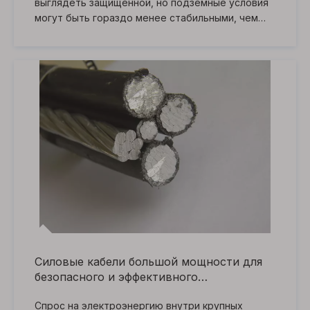
выглядеть защищенной, но подземные условия
могут быть гораздо менее стабильными, чем
кажется. Грунтовые воды, затопленные каналы,
мокрые траншеи, конденсат и незначительные
повреждения оболочки могут подвергать
силовые кабели воздействию влаги в течение
многих лет, увеличивая риск старения изоляции
и скрытых неисправностей.
Силовые кабели большой мощности для
безопасного и эффективного
распределения энергии на крупных
Спрос на электроэнергию внутри крупных
объектах