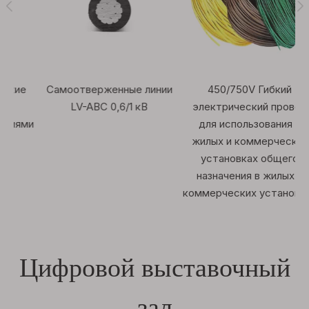
е
Самоотверженные линии
450/750V Гибкий
LV-ABC 0,6/1 кВ
электрический провод
ми
для использования в
жилых и коммерческих
установках общего
назначения в жилых и
коммерческих установках
Цифровой выставочный
зал